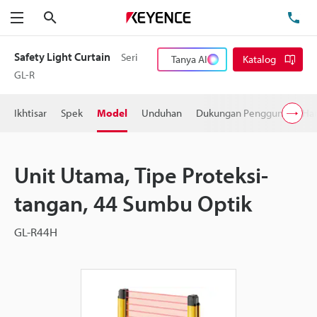
Cari
Te
Menu
Safety Light Curtain
Seri
Tanya AI
Katalog
GL-R
Ikhtisar
Spek
Model
Unduhan
Dukungan Pengguna
Ha
Unit Utama, Tipe Proteksi-
tangan, 44 Sumbu Optik
GL-R44H