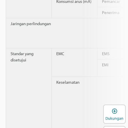
Konsumsi arus (mA)
Pemancar
Penerima
Jaringan perlindungan
Standar yang
EMC
EMS
disetujui
EMI
Keselamatan
B
Dukungan