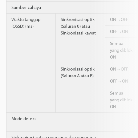
Sumber cahaya
Waktu tanggap
Sinkronisasi optik
ON→OFF
(OSSD) (ms)
(Saluran 0) atau
OFF→ON
Sinkronisasi kawat
Semua
yang diblok
ON
Sinkronisasi optik
ON→OFF
(Saluran A atau B)
OFF→ON
Semua
yang diblok
ON
Mode deteksi
Sinkronisasi antara pemancar dan penerima