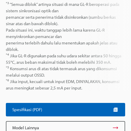
*3
“Semua diblok” artinya situasi di mana GL-R beroperasi pada
sistem sinkronisasi optik dan
pemancar serta penerima tidak disinkronkan (sumbu berkas
sinar atas dan bawah diblok).
Pada situasi ini, waktu tanggap lebih lama karena GL-R
menyinkronkan pemancar dan
penerima terlebih dahulu lalu menentukan apakah jelas atau
diblok.
*4
Jika GL-R digunakan pada suhu udara sekitar antara 50 hingga
55°C, arus beban maksimal tidak boleh melebihi 350 mA.
*5
Konsumsi arus di atas tidak termasuk arus yang dikonsumsi
melalui output OSSD.
*6
Jika input, kecuali untuk input EDM, DINYALAKAN, konsumsi
arus meningkat sebesar 2,5 mA per input.
Spesifikasi (PDF)
Model Lainnya