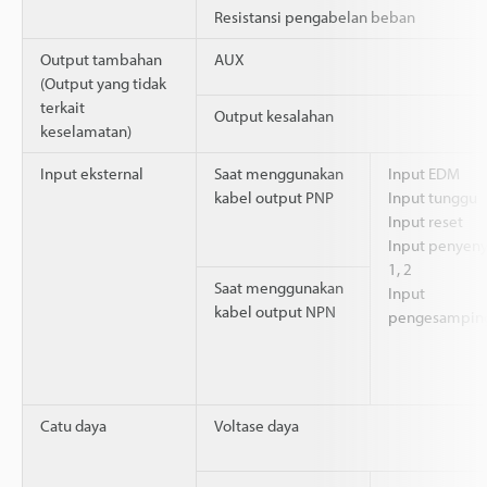
Resistansi pengabelan beban
Output tambahan
AUX
(Output yang tidak
terkait
Output kesalahan
keselamatan)
Input eksternal
Saat menggunakan
Input EDM
kabel output PNP
Input tunggu
Input reset
Input penyen
1, 2
Saat menggunakan
Input
kabel output NPN
pengesampin
Catu daya
Voltase daya