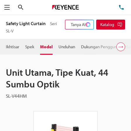
Cari
Te
Menu
Safety Light Curtain
Seri
Tanya AI
Katalog
SL-V
Ikhtisar
Spek
Model
Unduhan
Dukungan Pengguna
Ha
Unit Utama, Tipe Kuat, 44
Sumbu Optik
SL-V44HM