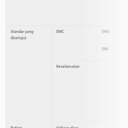
Standar yang
EMC
EMS
disetujui
EMI
Keselamatan
Rating
Voltase daya