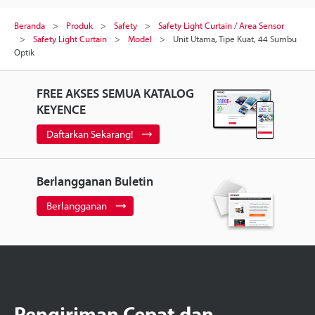
Beranda
Produk
Safety
Safety Light Curtain / Area Sensor
Safety Light Curtain
Model
Unit Utama, Tipe Kuat, 44 Sumbu
Optik
FREE AKSES SEMUA KATALOG
KEYENCE
Daftarkan Sekarang!
Berlangganan Buletin
Berlangganan
Pengiriman Cepat dan