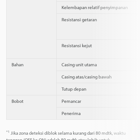
Kelembapan relatif penyimpanan
Resistansi getaran
Resistansi kejut
Bahan
Casing unit utama
Casing atas/casing bawah
Tutup depan
Bobot
Pemancar
Penerima
*1
Jika zona deteksi diblok selama kurang dari 80 mdtk, waktu
tanggap (OFF ke ON) adalah 80 mdtk atau lebih untuk