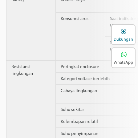
Konsumsi arus
Saat indikator
ON
B
Dukungan
Saat indikator
OFF
WhatsApp
Resistansi
Peringkat enclosure
lingkungan
Kategori voltase berlebih
Cahaya lingkungan
Suhu sekitar
Kelembapan relatif
Suhu penyimpanan