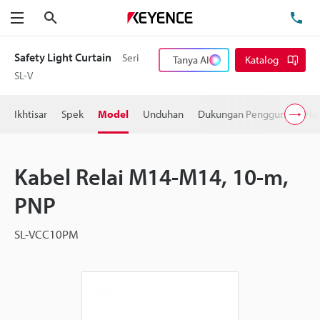
Cari
Te
Menu
Safety Light Curtain
Seri
Tanya AI
Katalog
SL-V
Ikhtisar
Spek
Model
Unduhan
Dukungan Pengguna
Ha
Kabel Relai M14-M14, 10-m,
PNP
SL-VCC10PM