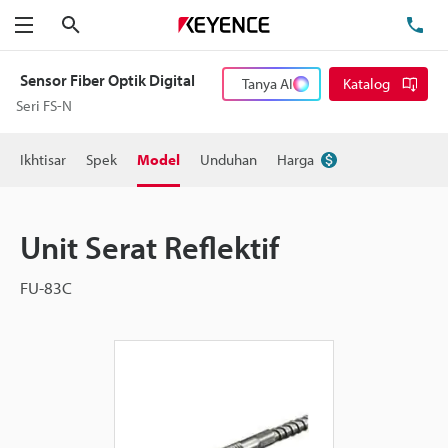
Cari
Te
Menu
Sensor Fiber Optik Digital
Tanya AI
Katalog
Seri FS-N
Ikhtisar
Spek
Model
Unduhan
Harga
Unit Serat Reflektif
FU-83C