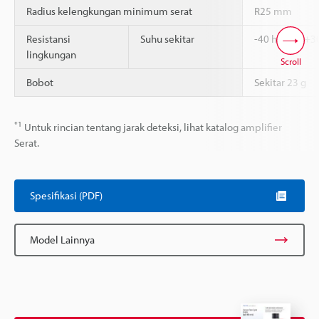
Radius kelengkungan minimum serat
R25 mm
Resistansi
Suhu sekitar
-40 hingga +3
lingkungan
Scroll
Bobot
Sekitar 23 g
*1
Untuk rincian tentang jarak deteksi, lihat katalog amplifier
Serat.
Spesifikasi (PDF)
Model Lainnya