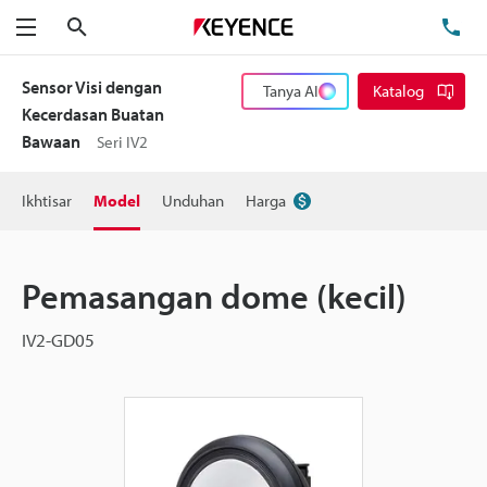
Cari
Te
Menu
Sensor Visi dengan
Tanya AI
Katalog
Kecerdasan Buatan
Bawaan
Seri IV2
Ikhtisar
Model
Unduhan
Harga
Pemasangan dome (kecil)
IV2-GD05