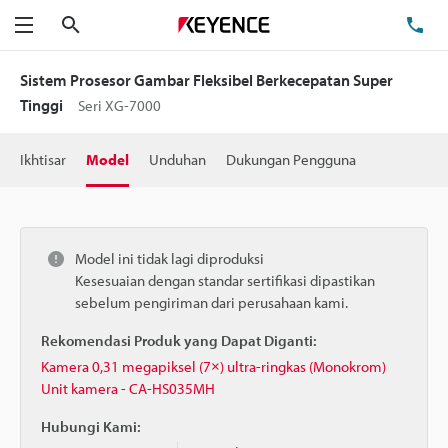
Cari
Te
Menu
Sistem Prosesor Gambar Fleksibel Berkecepatan Super
Tinggi
Seri XG-7000
Ikhtisar
Model
Unduhan
Dukungan Pengguna
Model ini tidak lagi diproduksi
Kesesuaian dengan standar sertifikasi dipastikan
sebelum pengiriman dari perusahaan kami.
Rekomendasi Produk yang Dapat Diganti:
Kamera 0,31 megapiksel (7×) ultra-ringkas (Monokrom)
Unit kamera - CA-HS035MH
Hubungi Kami: