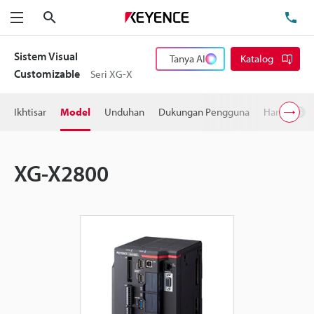
Cari
Te
Menu
Sistem Visual
Tanya AI
Katalog
Customizable
Seri XG-X
Ikhtisar
Model
Unduhan
Dukungan Pengguna
Harga
XG-X2800