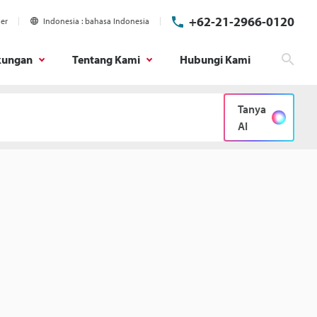
+62-21-2966-0120
ier
Indonesia
bahasa Indonesia
kungan
Tentang Kami
Hubungi Kami
Cari
Tanya
AI