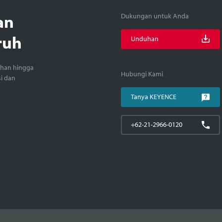
an
Dukungan untuk Anda
ruh
Unduhan
ihan hingga
Hubungi Kami
si dan
Tanya KEYENCE
+62-21-2966-0120