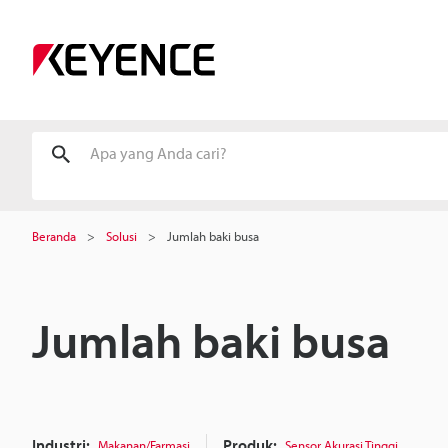
Beranda
Solusi
Jumlah baki busa
Jumlah baki busa
Industri:
Produk:
Makanan/Farmasi
Sensor Akurasi Tinggi