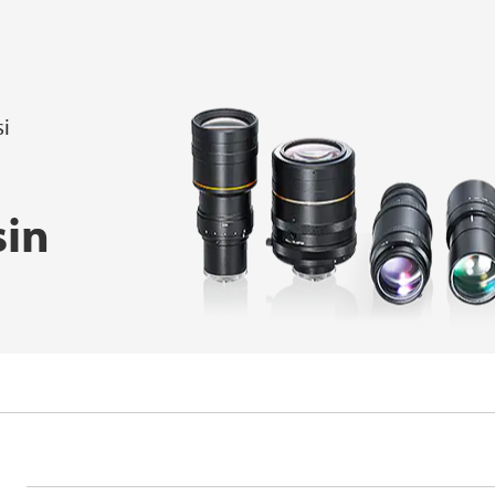
si
sin